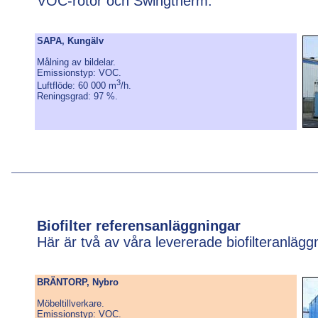
VOC-rotor och Swingtherm.
SAPA, Kungälv
Målning av bildelar.
Emissionstyp: VOC.
3
Luftflöde: 60 000 m
/h.
Reningsgrad: 97 %.
Biofilter referensanläggningar
Här är två av våra levererade biofilteranlägg
BRÄNTORP, Nybro
Möbeltillverkare.
Emissionstyp: VOC.